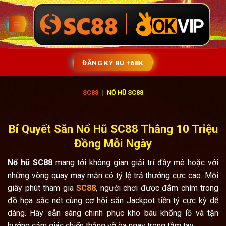
Bỏ
qua
nội
dung
ĐĂNG KÝ BÚ +68K
SC88
|
NỔ HŨ SC88
Bí Quyết Săn Nổ Hũ SC88 Thắng 10 Triệu
Đồng Mỗi Ngày
Nổ hũ SC88
mang tới không gian giải trí đầy mê hoặc với
những vòng quay may mắn có tỷ lệ trả thưởng cực cao. Mỗi
giây phút tham gia
SC88
, người chơi được đắm chìm trong
đồ họa sắc nét cùng cơ hội săn Jackpot tiền tỷ cực kỳ dễ
dàng. Hãy sẵn sàng chinh phục kho báu khổng lồ và tận
hưởng cảm giác chiến thắng vỡ òa ngay trong tầm tay.