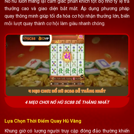
Nổ hũ luôn mang lại cảm giác phấn khích tột độ nhờ tỷ lệ trả
thưởng cao và giao diện bắt mắt. Áp dụng phương pháp
quay thông minh giúp tối đa hóa cơ hội nhận thưởng lớn, biến
mỗi lượt quay thành cơ hội làm giàu nhanh chóng.
4 MẸO CHƠI NỔ HŨ SC88 DỄ THẮNG NHẤT
Lựa Chọn Thời Điểm Quay Hũ Vàng
Khung giờ có lượng người truy cập đông đảo thường khiến