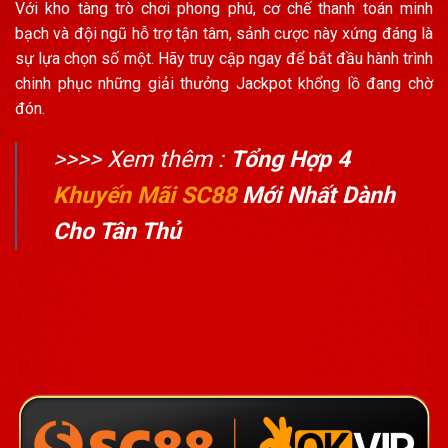
Với kho tàng trò chơi phong phú, cơ chế thanh toán minh
bạch và đội ngũ hỗ trợ tận tâm, sảnh cược này xứng đáng là
sự lựa chọn số một. Hãy truy cập ngay để bắt đầu hành trình
chinh phục những giải thưởng Jackpot khổng lồ đang chờ
đón.
>>>> Xem thêm :
Tổng Hợp 4
Khuyến Mãi SC88
Mới Nhất Dành
Cho Tân Thủ