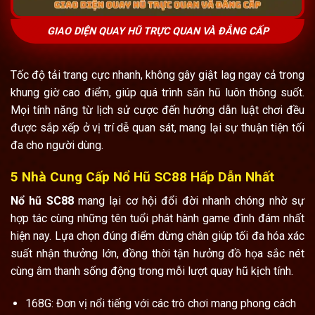
GIAO DIỆN QUAY HŨ TRỰC QUAN VÀ ĐẲNG CẤP
Tốc độ tải trang cực nhanh, không gây giật lag ngay cả trong
khung giờ cao điểm, giúp quá trình săn hũ luôn thông suốt.
Mọi tính năng từ lịch sử cược đến hướng dẫn luật chơi đều
được sắp xếp ở vị trí dễ quan sát, mang lại sự thuận tiện tối
đa cho người dùng.
5 Nhà Cung Cấp Nổ Hũ SC88 Hấp Dẫn Nhất
Nổ hũ SC88
mang lại cơ hội đổi đời nhanh chóng nhờ sự
hợp tác cùng những tên tuổi phát hành game đình đám nhất
hiện nay. Lựa chọn đúng điểm dừng chân giúp tối đa hóa xác
suất nhận thưởng lớn, đồng thời tận hưởng đồ họa sắc nét
cùng âm thanh sống động trong mỗi lượt quay hũ kịch tính.
168G: Đơn vị nổi tiếng với các trò chơi mang phong cách