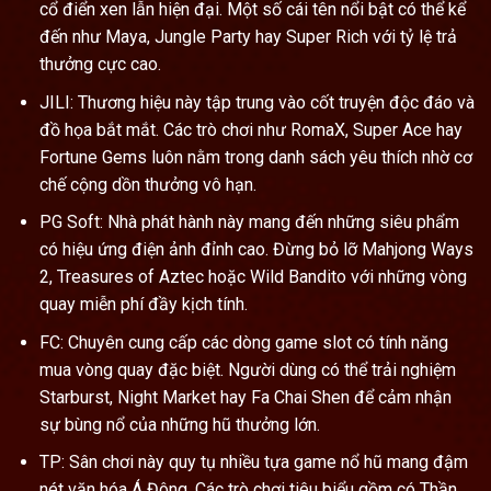
cổ điển xen lẫn hiện đại. Một số cái tên nổi bật có thể kể
đến như Maya, Jungle Party hay Super Rich với tỷ lệ trả
thưởng cực cao.
JILI: Thương hiệu này tập trung vào cốt truyện độc đáo và
đồ họa bắt mắt. Các trò chơi như RomaX, Super Ace hay
Fortune Gems luôn nằm trong danh sách yêu thích nhờ cơ
chế cộng dồn thưởng vô hạn.
PG Soft: Nhà phát hành này mang đến những siêu phẩm
có hiệu ứng điện ảnh đỉnh cao. Đừng bỏ lỡ Mahjong Ways
2, Treasures of Aztec hoặc Wild Bandito với những vòng
quay miễn phí đầy kịch tính.
FC: Chuyên cung cấp các dòng game slot có tính năng
mua vòng quay đặc biệt. Người dùng có thể trải nghiệm
Starburst, Night Market hay Fa Chai Shen để cảm nhận
sự bùng nổ của những hũ thưởng lớn.
TP: Sân chơi này quy tụ nhiều tựa game nổ hũ mang đậm
nét văn hóa Á Đông. Các trò chơi tiêu biểu gồm có Thần