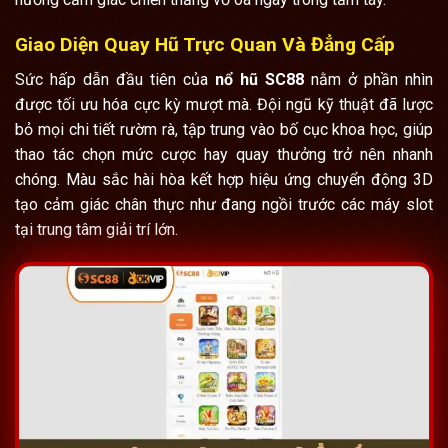
Giao Diện Quay Hũ Trực Quan Và Đẳng Cấp
Sức hấp dẫn đầu tiên của
nổ hũ SC88
nằm ở phần nhìn
được tối ưu hóa cực kỳ mượt mà. Đội ngũ kỹ thuật đã lược
bỏ mọi chi tiết rườm rà, tập trung vào bố cục khoa học, giúp
thao tác chọn mức cược hay quay thưởng trở nên nhanh
chóng. Màu sắc hài hòa kết hợp hiệu ứng chuyển động 3D
tạo cảm giác chân thực như đang ngồi trước các máy slot
tại trung tâm giải trí lớn.