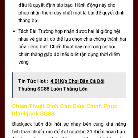
đầu là quyết định táo bạo. Hành động này cho
phép nhận thêm duy nhất một lá bài để quyết định
thắng bại.
Tách Bài: Trường hợp nhận được hai lá giống hệt
nhau về giá trị, có thể lựa chọn chia chúng thành hai
cửa riêng biệt. Chiến thuật này mở rộng cơ hội
chiến thắng gấp đôi nếu biết tận dụng thời điểm
vàng.
Tin Tức Hot :
4 Bí Kíp Chơi Bắn Cá Đổi
Thưởng SC88 Luôn Thắng Lớn
Chiến Thuật Đỉnh Cao Giúp Chinh Phục
Blackjack SC88
Blackjack luôn đòi hỏi sự nhạy bén cùng khả năng
tính toán chuẩn xác để đạt ngưỡng 21 điểm hoàn hảo.