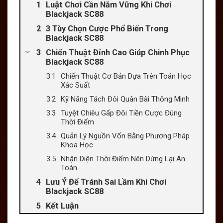
Luật Chơi Cần Nắm Vững Khi Chơi
Blackjack SC88
3 Tùy Chọn Cược Phổ Biến Trong
Blackjack SC88
Chiến Thuật Đỉnh Cao Giúp Chinh Phục
Blackjack SC88
Chiến Thuật Cơ Bản Dựa Trên Toán Học
Xác Suất
Kỹ Năng Tách Đôi Quân Bài Thông Minh
Tuyệt Chiêu Gấp Đôi Tiền Cược Đúng
Thời Điểm
Quản Lý Nguồn Vốn Bằng Phương Pháp
Khoa Học
Nhận Diện Thời Điểm Nên Dừng Lại An
Toàn
Lưu Ý Để Tránh Sai Lầm Khi Chơi
Blackjack SC88
Kết Luận