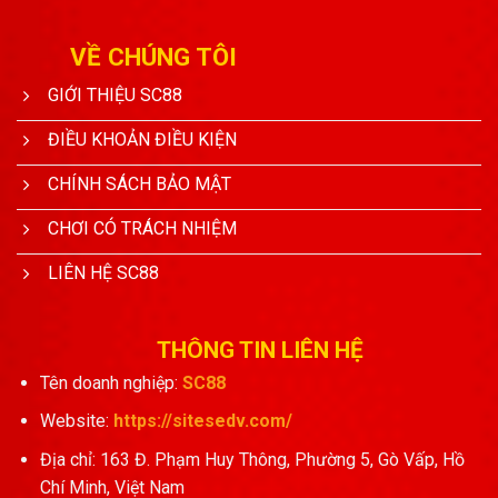
VỀ CHÚNG TÔI
GIỚI THIỆU SC88
ĐIỀU KHOẢN ĐIỀU KIỆN
CHÍNH SÁCH BẢO MẬT
CHƠI CÓ TRÁCH NHIỆM
LIÊN HỆ SC88
THÔNG TIN LIÊN HỆ
Tên doanh nghiệp:
SC88
Website:
https://sitesedv.com/
Địa chỉ: 163 Đ. Phạm Huy Thông, Phường 5, Gò Vấp, Hồ
Chí Minh, Việt Nam