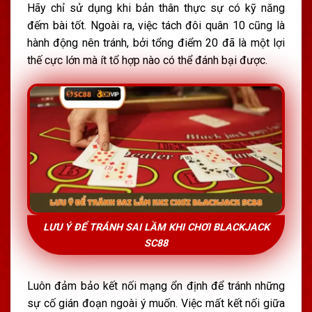
Hãy chỉ sử dụng khi bản thân thực sự có kỹ năng
đếm bài tốt. Ngoài ra, việc tách đôi quân 10 cũng là
hành động nên tránh, bởi tổng điểm 20 đã là một lợi
thế cực lớn mà ít tổ hợp nào có thể đánh bại được.
LƯU Ý ĐỂ TRÁNH SAI LẦM KHI CHƠI BLACKJACK
SC88
Luôn đảm bảo kết nối mạng ổn định để tránh những
sự cố gián đoạn ngoài ý muốn. Việc mất kết nối giữa