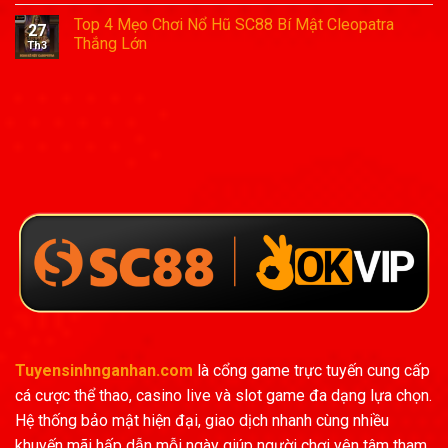
Top 4 Mẹo Chơi Nổ Hũ SC88 Bí Mật Cleopatra
27
Thắng Lớn
Th3
Tuyensinhnganhan.com
là cổng game trực tuyến cung cấp
cá cược thể thao, casino live và slot game đa dạng lựa chọn.
Hệ thống bảo mật hiện đại, giao dịch nhanh cùng nhiều
khuyến mãi hấp dẫn mỗi ngày giúp người chơi yên tâm tham