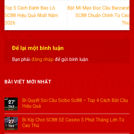
Top 5 Cách Đánh Bao Lô
Bật Mí Mẹo Đọc Cầu Baccarat
SC88 Hiệu Quả Nhất Năm
SC88 Chuẩn Chỉnh Từ Cao
2026
Thủ
Để lại một bình luận
Bạn phải
đăng nhập
để gửi bình luận.
BÀI VIẾT MỚI NHẤT
Bí Quyết Soi Cầu Sicbo Sc88 – Top 4 Cách Bắt Cầu
27
Hiệu Quả
Th3
Bí Kíp Chơi SC88 SE Casino 5 Phút Thắng Lớn Từ
27
Cao Thủ
Th3