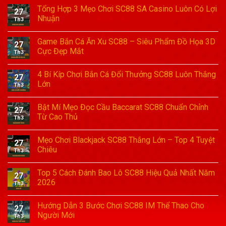
Tổng Hợp 3 Mẹo Chơi SC88 SA Casino Luôn Có Lợi
27
Nhuận
Th3
Game Bắn Cá Ăn Xu SC88 – Siêu Phẩm Đồ Họa 3D
27
Cực Đẹp Mắt
Th3
4 Bí Kíp Chơi Bắn Cá Đổi Thưởng SC88 Luôn Thắng
27
Lớn
Th3
Bật Mí Mẹo Đọc Cầu Baccarat SC88 Chuẩn Chỉnh
27
Từ Cao Thủ
Th3
Mẹo Chơi Blackjack SC88 Thắng Lớn – Top 4 Tuyệt
27
Chiêu
Th3
Top 5 Cách Đánh Bao Lô SC88 Hiệu Quả Nhất Năm
27
2026
Th3
Hướng Dẫn 3 Bước Chơi SC88 IM Thể Thao Cho
27
Người Mới
Th3