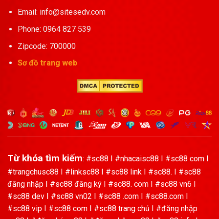
Email:
info@sitesedv.com
Phone: 0964 827 539
Zipcode: 700000
Sơ đồ trang web
Từ khóa tìm kiếm
: #sc88 Ι #nhacaisc88 Ι #sc88 com Ι
#trangchusc88 Ι #linksc88 Ι #sc88 link Ι #sc88. Ι #sc88
đăng nhập Ι #sc88 đăng ký Ι #sc88. com Ι #sc88 vn6 Ι
#sc88 dev Ι #sc88 vn02 Ι #sc88 .com Ι #sc88.com Ι
#sc88 vip Ι #sc88 com Ι #sc88 trang chủ Ι #đăng nhập