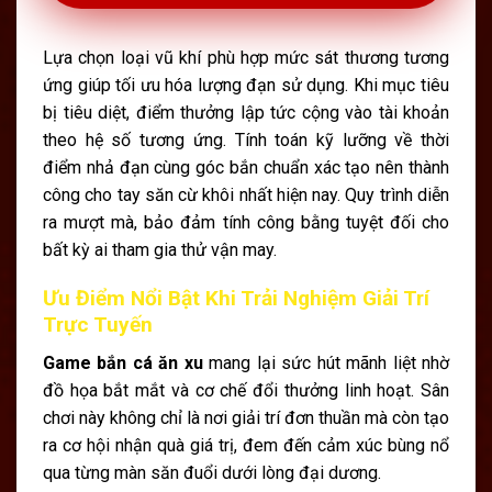
Lựa chọn loại vũ khí phù hợp mức sát thương tương
ứng giúp tối ưu hóa lượng đạn sử dụng. Khi mục tiêu
bị tiêu diệt, điểm thưởng lập tức cộng vào tài khoản
theo hệ số tương ứng. Tính toán kỹ lưỡng về thời
điểm nhả đạn cùng góc bắn chuẩn xác tạo nên thành
công cho tay săn cừ khôi nhất hiện nay. Quy trình diễn
ra mượt mà, bảo đảm tính công bằng tuyệt đối cho
bất kỳ ai tham gia thử vận may.
Ưu Điểm Nổi Bật Khi Trải Nghiệm Giải Trí
Trực Tuyến
Game bắn cá ăn xu
mang lại sức hút mãnh liệt nhờ
đồ họa bắt mắt và cơ chế đổi thưởng linh hoạt. Sân
chơi này không chỉ là nơi giải trí đơn thuần mà còn tạo
ra cơ hội nhận quà giá trị, đem đến cảm xúc bùng nổ
qua từng màn săn đuổi dưới lòng đại dương.