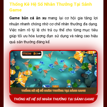
Thống Kê Hệ Số Nhân Thưởng Tại Sảnh
Game
Game bắn cá ăn xu
mang lại cơ hội gia tăng lợi
nhuận nhanh chóng nhờ cơ chế nhân thưởng đa dạng.
Việc nắm rõ tỷ lệ chi trả cụ thể cho từng mục tiêu
giúp tối ưu hóa lượng đạn sử dụng và nâng cao hiệu
quả săn thưởng đáng kể.
THỐNG KÊ HỆ SỐ NHÂN THƯỞNG TẠI SẢNH GAME