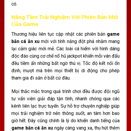
có.
Nâng Tầm Trải Nghiệm Với Phiên Bản Mới
Của Game
Thương hiệu liên tục cập nhật các phiên bản
game
bắn cá ăn xu
mới với tính năng đột phá nhằm mang
lại cảm giác mới mẻ. Các loài cá hiếm với hình dáng
độc đáo cùng cơ chế nổ hũ jackpot khiến mỗi ván đấu
đều tiềm ẩn những bất ngờ thú vị. Tốc độ kết nối ổn
định, mượt mà trên mọi thiết bị di động cho phép
tham gia đi săn ở bất cứ đâu.
Mọi thắc mắc trong quá trình chơi đều được đội ngũ
tư vấn viên giải đáp tận tình, nhanh chóng qua các
kênh liên lạc trực tuyến. Sự hỗ trợ chuyên nghiệp giúp
mọi trải nghiệm trở nên thông suốt, an tâm hơn bao
giờ hết. Đây cũng chính là lý do khiến danh tiếng của
game bắn cá ăn xu
ngày càng vang xa, thu hút thêm