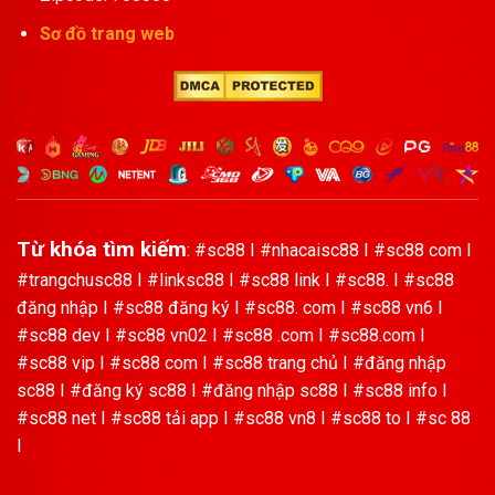
Sơ đồ trang web
Từ khóa tìm kiếm
: #sc88 Ι #nhacaisc88 Ι #sc88 com Ι
#trangchusc88 Ι #linksc88 Ι #sc88 link Ι #sc88. Ι #sc88
đăng nhập Ι #sc88 đăng ký Ι #sc88. com Ι #sc88 vn6 Ι
#sc88 dev Ι #sc88 vn02 Ι #sc88 .com Ι #sc88.com Ι
#sc88 vip Ι #sc88 com Ι #sc88 trang chủ Ι #đăng nhập
sc88 Ι #đăng ký sc88 Ι #đăng nhập sc88 Ι #sc88 info Ι
#sc88 net Ι #sc88 tải app Ι #sc88 vn8 Ι #sc88 to Ι #sc 88
I