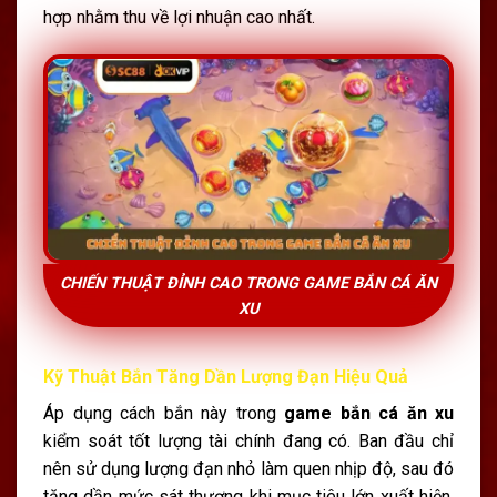
hợp nhằm thu về lợi nhuận cao nhất.
CHIẾN THUẬT ĐỈNH CAO TRONG GAME BẮN CÁ ĂN
XU
Kỹ Thuật Bắn Tăng Dần Lượng Đạn Hiệu Quả
Áp dụng cách bắn này trong
game bắn cá ăn xu
kiểm soát tốt lượng tài chính đang có. Ban đầu chỉ
nên sử dụng lượng đạn nhỏ làm quen nhịp độ, sau đó
tăng dần mức sát thương khi mục tiêu lớn xuất hiện.