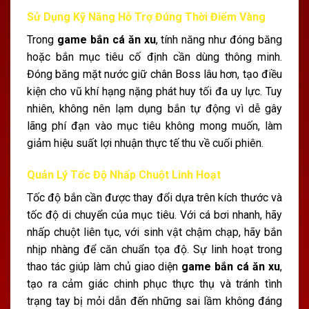
Sử Dụng Kỹ Năng Hỗ Trợ Đúng Thời Điểm Vàng
Trong
game bắn cá ăn xu
, tính năng như đóng băng
hoặc bắn mục tiêu cố định cần dùng thông minh.
Đóng băng mặt nước giữ chân Boss lâu hơn, tạo điều
kiện cho vũ khí hạng nặng phát huy tối đa uy lực. Tuy
nhiên, không nên lạm dụng bắn tự động vì dễ gây
lãng phí đạn vào mục tiêu không mong muốn, làm
giảm hiệu suất lợi nhuận thực tế thu về cuối phiên.
Quản Lý Tốc Độ Nhấp Chuột Linh Hoạt
Tốc độ bắn cần được thay đổi dựa trên kích thước và
tốc độ di chuyển của mục tiêu. Với cá bơi nhanh, hãy
nhấp chuột liên tục, với sinh vật chậm chạp, hãy bắn
nhịp nhàng để căn chuẩn tọa độ. Sự linh hoạt trong
thao tác giúp làm chủ giao diện
game bắn cá ăn xu
,
tạo ra cảm giác chinh phục thực thụ và tránh tình
trạng tay bị mỏi dẫn đến những sai lầm không đáng