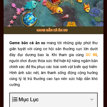
Game bắn cá ăn xu
mang tới những giây phút thư
giãn tuyệt vời cùng cơ hội săn thưởng cực lớn dưới
đáy đại dương bao la. Khi tham gia cùng
SC 88
,
người chơi được thỏa sức thể hiện kỹ năng ngắm bắn
chính xác để thu phục các loài sinh vật biển quý hiếm.
Hình ảnh sắc nét, âm thanh sống động cộng hưởng
cùng tỷ lệ trả thưởng cao tạo nên sức hấp dẫn khó
cưỡng.
Mục Lục