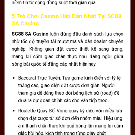
niềm tin từ cộng đồng suốt thời gian qua.
5 Trò Chơi Casino Hấp Dẫn Nhất Tại SC88
SA Casino
SC88 SA Casino
luôn đứng đầu danh sách lựa chọn
nhờ tốc độ truyền tải mượt mà và dàn dealer chuyên
nghiệp. Không gian đặt cược thiết kế sang trọng,
mang lại cảm giác chân thực như đang ngồi giữa
sòng bài quốc tế đẳng cấp nhất hiện nay.
Baccarat Trực Tuyến: Tựa game kinh điển với tỷ lệ
thắng cao, giao diện đặt cược đơn giản. Người
tham gia dễ dàng theo dõi bảng lịch sử (road) để
đưa ra dự đoán chính xác cho ván tiếp theo.
Roulette Quay Số: Vòng quay kỳ diệu với nhiều lựa
chọn đặt cược từ số đơn đến nhóm màu. Hiệu ứng
âm thanh chân thực khi quả bóng lăn mang lại cảm
giác hồi hộp, kịch tính trong từng giây phút.