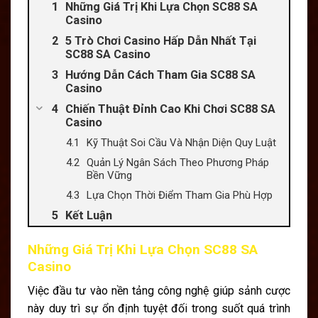
Những Giá Trị Khi Lựa Chọn SC88 SA
Casino
5 Trò Chơi Casino Hấp Dẫn Nhất Tại
SC88 SA Casino
Hướng Dẫn Cách Tham Gia SC88 SA
Casino
Chiến Thuật Đỉnh Cao Khi Chơi SC88 SA
Casino
Kỹ Thuật Soi Cầu Và Nhận Diện Quy Luật
Quản Lý Ngân Sách Theo Phương Pháp
Bền Vững
Lựa Chọn Thời Điểm Tham Gia Phù Hợp
Kết Luận
Những Giá Trị Khi Lựa Chọn SC88 SA
Casino
Việc đầu tư vào nền tảng công nghệ giúp sảnh cược
này duy trì sự ổn định tuyệt đối trong suốt quá trình