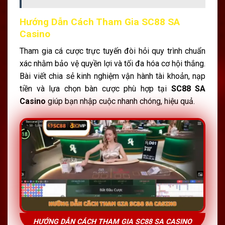
Hướng Dẫn Cách Tham Gia SC88 SA
Casino
Tham gia cá cược trực tuyến đòi hỏi quy trình chuẩn
xác nhằm bảo vệ quyền lợi và tối đa hóa cơ hội thắng.
Bài viết chia sẻ kinh nghiệm vận hành tài khoản, nạp
tiền và lựa chọn bàn cược phù hợp tại
SC88 SA
Casino
giúp bạn nhập cuộc nhanh chóng, hiệu quả.
HƯỚNG DẪN CÁCH THAM GIA SC88 SA CASINO