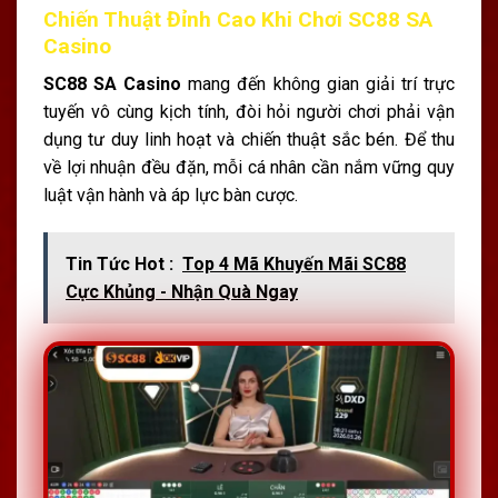
Chiến Thuật Đỉnh Cao Khi Chơi SC88 SA
Casino
SC88 SA Casino
mang đến không gian giải trí trực
tuyến vô cùng kịch tính, đòi hỏi người chơi phải vận
dụng tư duy linh hoạt và chiến thuật sắc bén. Để thu
về lợi nhuận đều đặn, mỗi cá nhân cần nắm vững quy
luật vận hành và áp lực bàn cược.
Tin Tức Hot :
Top 4 Mã Khuyến Mãi SC88
Cực Khủng - Nhận Quà Ngay