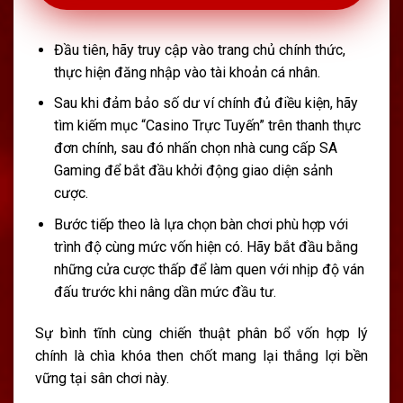
Đầu tiên, hãy truy cập vào trang chủ chính thức,
thực hiện đăng nhập vào tài khoản cá nhân.
Sau khi đảm bảo số dư ví chính đủ điều kiện, hãy
tìm kiếm mục “Casino Trực Tuyến” trên thanh thực
đơn chính, sau đó nhấn chọn nhà cung cấp SA
Gaming để bắt đầu khởi động giao diện sảnh
cược.
Bước tiếp theo là lựa chọn bàn chơi phù hợp với
trình độ cùng mức vốn hiện có. Hãy bắt đầu bằng
những cửa cược thấp để làm quen với nhịp độ ván
đấu trước khi nâng dần mức đầu tư.
Sự bình tĩnh cùng chiến thuật phân bổ vốn hợp lý
chính là chìa khóa then chốt mang lại thắng lợi bền
vững tại sân chơi này.